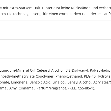
kt mit extra-starkem Halt. Hinterlässt keine Rückstände und verhärt
ro-Fix Technologie sorgt für einen extra starken Halt, der im Lauf
quidum/Mineral Oil, Cetearyl Alcohol, BIS-Diglyceryl, Polyacyladip
minoethylmethacrylate Copolymer, Phenoxyethanol, PEG-40 Hydroge
nate, Limonene, Benzoic Acid, Linalool, Benzyl Alcohol, Acrylates/
namal, Amyl Cinnamal, Parfum/Fragrance, (F.I.L. C55485/1).