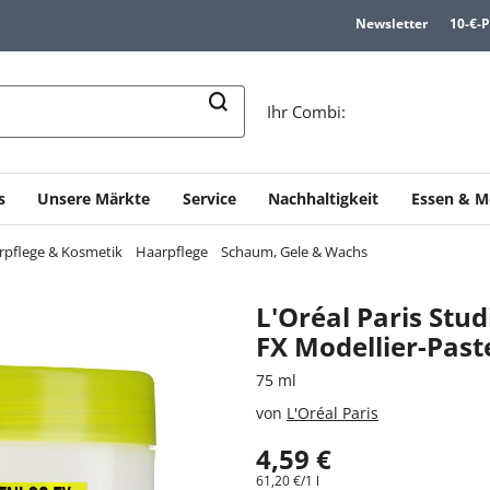
Newsletter
10-€-
n
Ihr Combi:
s
Unsere Märkte
Service
Nachhaltigkeit
Essen & M
rpflege & Kosmetik
Haarpflege
Schaum, Gele & Wachs
L'Oréal Paris Stud
FX Modellier-Past
75 ml
von
L'Oréal Paris
4,59 €
61,20 €/1 l