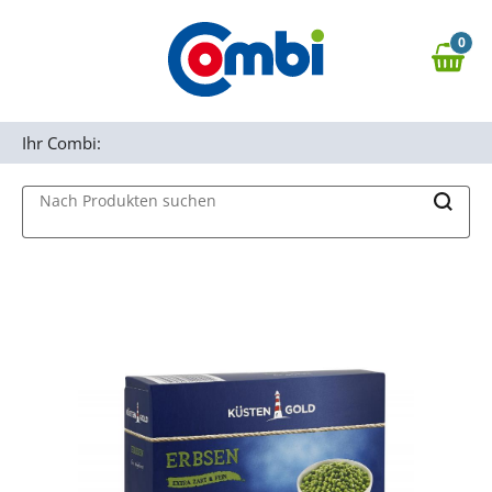
Zum Hauptinhalt springen
0
Zur Navigation springen
0,00 €
MAIN MENU
Zur Suche springen
Ihr Combi:
Nach Produkten suchen