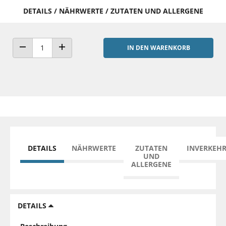
DETAILS / NÄHRWERTE / ZUTATEN UND ALLERGENE
IN DEN WARENKORB
ANZAHL VERRINGERN
ANZAHL ERHÖHEN
DETAILS
NÄHRWERTE
ZUTATEN
INVERKEH
UND
ALLERGENE
DETAILS