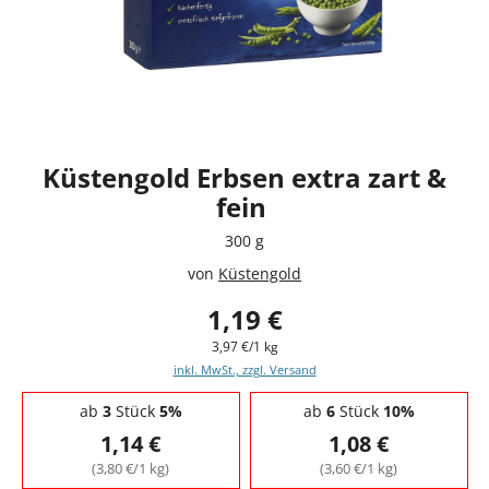
Küstengold Erbsen extra zart &
fein
300 g
von
Küstengold
1,19 €
3,97 €/1 kg
inkl. MwSt., zzgl. Versand
Staffelpreise - Mengenrabatt
ab
3
Stück
5%
ab
6
Stück
10%
1,14 €
1,08 €
(3,80 €/1 kg)
(3,60 €/1 kg)