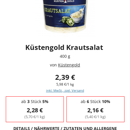
Küstengold Krautsalat
400 g
von
Küstengold
2,39 €
5,98 €/1 kg
inkl. MwSt., zzgl. Versand
Staffelpreise - Mengenrabatt
ab
3
Stück
5%
ab
6
Stück
10%
2,28 €
2,16 €
(5,70 €/1 kg)
(5,40 €/1 kg)
DETAILS / NÄHRWERTE / ZUTATEN UND ALLERGENE