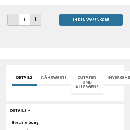
IN DEN WARENKORB
ANZAHL VERRINGERN
ANZAHL ERHÖHEN
DETAILS
NÄHRWERTE
ZUTATEN
INVERKEH
UND
ALLERGENE
DETAILS
Beschreibung