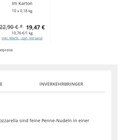
Im Karton
10 x 0,18 kg
22,90 € *
19,47 €
10,76 €/1 kg
inkl. MwSt., zzgl. Versand
elpreise
E
INVERKEHRBRINGER
ozzarella sind feine Penne-Nudeln in einer