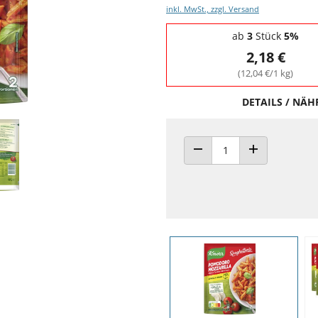
inkl. MwSt., zzgl. Versand
Staffelpreise - Mengenrabatt
ab
3
Stück
5%
2,18 €
(12,04 €/1 kg)
DETAILS / NÄ
ANZAHL VERRINGERN
ANZAHL ERHÖH