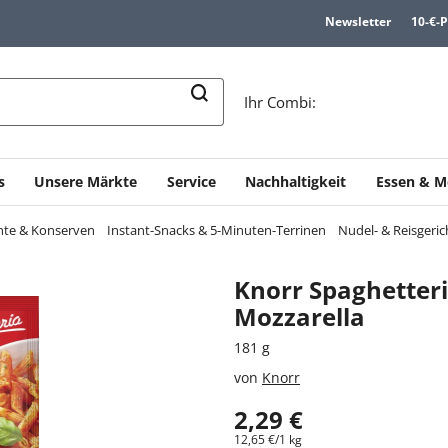
Newsletter
10-€-
n
Ihr Combi:
s
Unsere Märkte
Service
Nachhaltigkeit
Essen & M
chte & Konserven
Instant-Snacks & 5-Minuten-Terrinen
Nudel- & Reisgeric
Knorr Spaghetter
Mozzarella
181 g
von
Knorr
2,29 €
12,65 €/1 kg