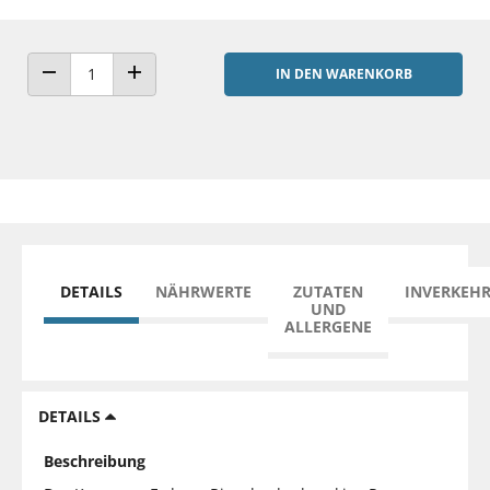
IN DEN WARENKORB
ANZAHL VERRINGERN
ANZAHL ERHÖHEN
DETAILS
NÄHRWERTE
ZUTATEN
INVERKEH
UND
ALLERGENE
DETAILS
Beschreibung