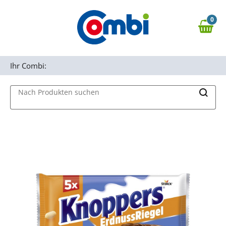
Zum Hauptinhalt springen
0
Zur Navigation springen
0,00 €
MAIN MENU
Zur Suche springen
Ihr Combi:
Nach Produkten suchen