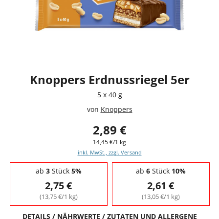
Knoppers Erdnussriegel 5er
5 x 40 g
von
Knoppers
2,89 €
14,45 €/1 kg
inkl. MwSt., zzgl. Versand
Staffelpreise - Mengenrabatt
ab
3
Stück
5%
ab
6
Stück
10%
2,75 €
2,61 €
(13,75 €/1 kg)
(13,05 €/1 kg)
DETAILS / NÄHRWERTE / ZUTATEN UND ALLERGENE