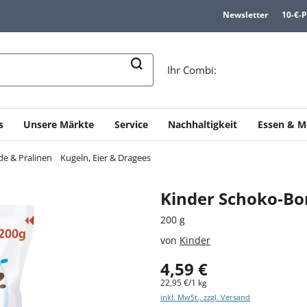
Newsletter
10-€-
n
Ihr Combi:
s
Unsere Märkte
Service
Nachhaltigkeit
Essen & M
e & Pralinen
Kugeln, Eier & Dragees
Kinder Schoko-Bo
200 g
von
Kinder
4,59 €
22,95 €/1 kg
inkl. MwSt., zzgl. Versand