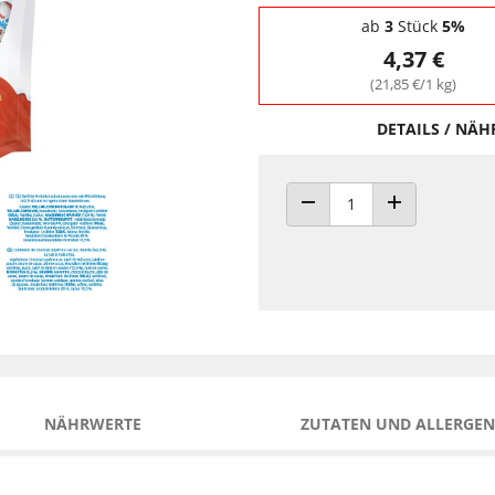
Staffelpreise - Mengenrabatt
ab
3
Stück
5%
4,37 €
(21,85 €/1 kg)
DETAILS / NÄ
ANZAHL VERRINGERN
ANZAHL ERHÖH
NÄHRWERTE
ZUTATEN UND ALLERGEN