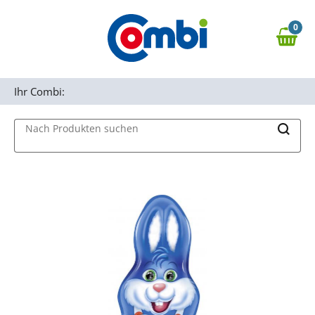
Zum Hauptinhalt springen
0
Zur Navigation springen
0,00 €
MAIN MENU
Zur Suche springen
Ihr Combi:
Nach Produkten suchen