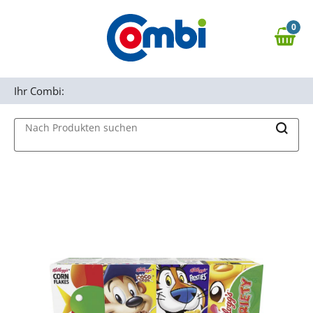
Zum Hauptinhalt springen
0
Zur Navigation springen
0,00 €
MAIN MENU
Zur Suche springen
Ihr Combi:
Nach Produkten suchen