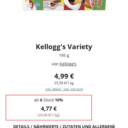
Kellogg's Variety
195 g
von
Kellogg's
4,99 €
25,59 €/1 kg
inkl. MwSt., zzgl. Versand
Staffelpreise - Mengenrabatt
ab
6
Stück
10%
4,77 €
(24,46 €/1 kg)
DETAILS / NÄHRWERTE / ZUTATEN UND ALLERGENE