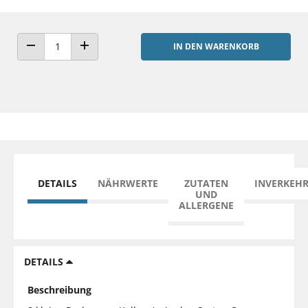
IN DEN WARENKORB
ANZAHL VERRINGERN
ANZAHL ERHÖHEN
DETAILS
NÄHRWERTE
ZUTATEN
INVERKEH
UND
ALLERGENE
DETAILS
Beschreibung