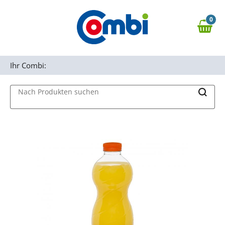
Zum Hauptinhalt springen
0
Zur Navigation springen
0,00 €
MAIN MENU
Zur Suche springen
Ihr Combi:
Nach Produkten suchen