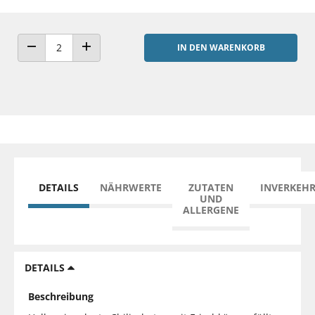
IN DEN WARENKORB
ANZAHL VERRINGERN
ANZAHL ERHÖHEN
DETAILS
NÄHRWERTE
ZUTATEN
INVERKEH
UND
ALLERGENE
DETAILS
Beschreibung