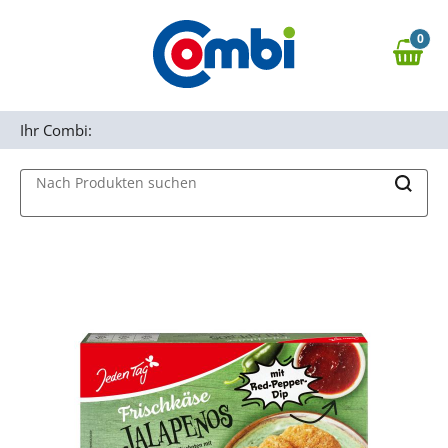
Zum Hauptinhalt springen
0
Zur Navigation springen
0,00 €
MAIN MENU
Zur Suche springen
Ihr Combi:
Nach Produkten suchen