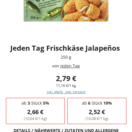
Jeden Tag Frischkäse Jalapeños
250 g
von
Jeden Tag
2,79 €
11,16 €/1 kg
inkl. MwSt., zzgl. Versand
Staffelpreise - Mengenrabatt
ab
3
Stück
5%
ab
6
Stück
10%
2,66 €
2,52 €
(10,64 €/1 kg)
(10,08 €/1 kg)
DETAILS / NÄHRWERTE / ZUTATEN UND ALLERGENE