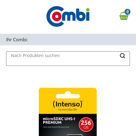
Zum Hauptinhalt springen
0
Zur Navigation springen
0,00 €
MAIN MENU
Zur Suche springen
Ihr Combi:
Nach Produkten suchen