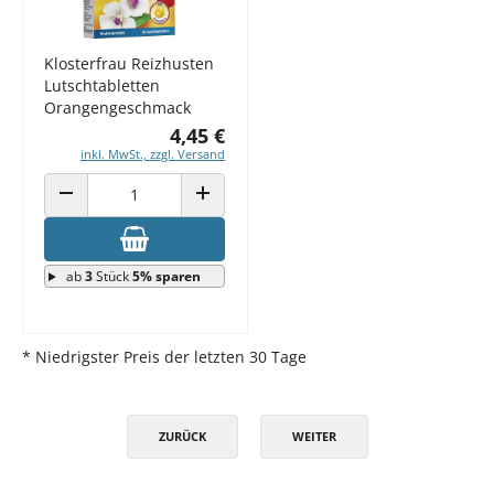
Klosterfrau Reizhusten
Lutschtabletten
Orangengeschmack
4,45 €
inkl. MwSt., zzgl. Versand
ANZAHL VERRINGERN
ANZAHL ERHÖHEN
ab
3
Stück
5% sparen
* Niedrigster Preis der letzten 30 Tage
ZURÜCK
WEITER