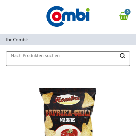
Zum Hauptinhalt springen
0
Zur Navigation springen
0,00 €
MAIN MENU
Zur Suche springen
Ihr Combi:
Nach Produkten suchen