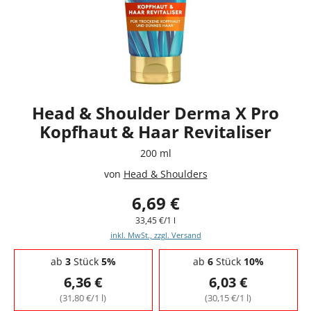
Head & Shoulder Derma X Pro
Kopfhaut & Haar Revitaliser
200 ml
von
Head & Shoulders
6,69 €
33,45 €/1 l
inkl. MwSt., zzgl. Versand
Staffelpreise - Mengenrabatt
ab
3
Stück
5%
ab
6
Stück
10%
6,36 €
6,03 €
(31,80 €/1 l)
(30,15 €/1 l)