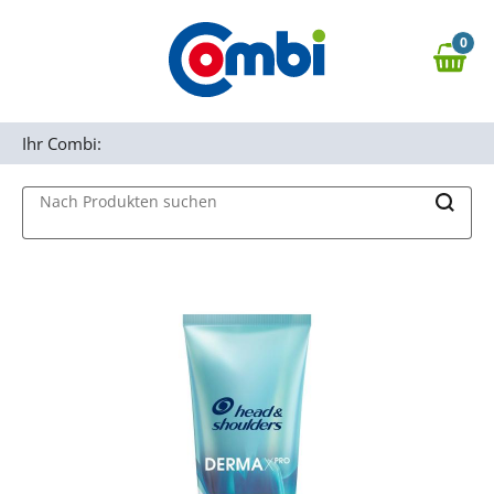
Zum Hauptinhalt springen
0
Zur Navigation springen
0,00 €
MAIN MENU
Zur Suche springen
Ihr Combi:
Nach Produkten suchen