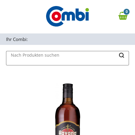
Zum Hauptinhalt springen
0
Zur Navigation springen
0,00 €
MAIN MENU
Zur Suche springen
Ihr Combi:
Nach Produkten suchen