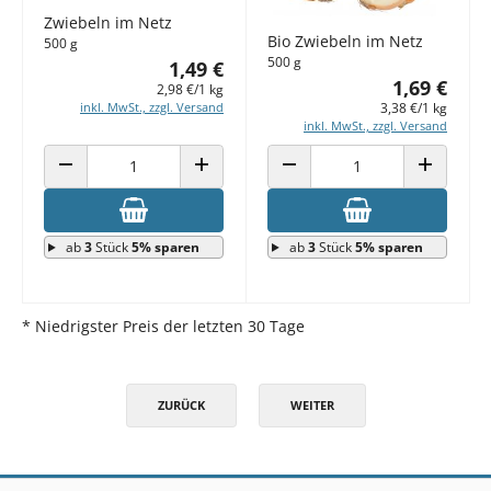
Zwiebeln im Netz
Bio Zwiebeln im Netz
500 g
500 g
1,49 €
1,69 €
2,98 €/1 kg
3,38 €/1 kg
inkl. MwSt., zzgl. Versand
inkl. MwSt., zzgl. Versand
ANZAHL VERRINGERN
ANZAHL ERHÖHEN
ANZAHL VERRINGERN
ANZAHL E
ab
3
Stück
5% sparen
ab
3
Stück
5% sparen
* Niedrigster Preis der letzten 30 Tage
ZURÜCK
WEITER