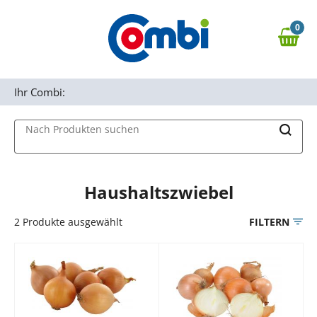
Zum Hauptinhalt springen
0
Zur Navigation springen
0,00 €
MAIN MENU
Zur Suche springen
Ihr Combi:
Nach Produkten suchen
Haushaltszwiebel
2
Produkte ausgewählt
FILTERN