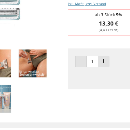
inkl. MwSt., zzgl. Versand
Staffelpreise - Mengenrabatt
ab
3
Stück
5%
13,30 €
(4,43 €/1 st)
ANZAHL VERRINGERN
ANZAHL ERHÖH