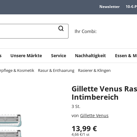
Newsletter
10-€-
n
Ihr Combi:
s
Unsere Märkte
Service
Nachhaltigkeit
Essen & M
rpflege & Kosmetik
Rasur & Enthaarung
Rasierer & Klingen
Gillette Venus Ra
Intimbereich
3 St.
von
Gillette Venus
13,99 €
4,66 €/1 st