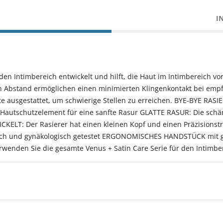
I
n Intimbereich entwickelt und hilft, die Haut im Intimbereich vor 
 Abstand ermöglichen einen minimierten Klingenkontakt bei empf
ite ausgestattet, um schwierige Stellen zu erreichen. BYE-BYE 
s Hautschutzelement für eine sanfte Rasur GLATTE RASUR: Die schä
ELT: Der Rasierer hat einen kleinen Kopf und einen Präzisionstr
isch und gynäkologisch getestet ERGONOMISCHES HANDSTÜCK mit g
rwenden Sie die gesamte Venus + Satin Care Serie für den Intimbe