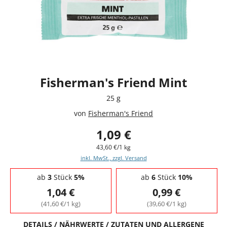
Fisherman's Friend Mint
25 g
von
Fisherman's Friend
1,09 €
43,60 €/1 kg
inkl. MwSt., zzgl. Versand
Staffelpreise - Mengenrabatt
ab
3
Stück
5%
ab
6
Stück
10%
1,04 €
0,99 €
(41,60 €/1 kg)
(39,60 €/1 kg)
DETAILS / NÄHRWERTE / ZUTATEN UND ALLERGENE