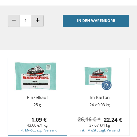
IN DEN WARENKORB
ANZAHL VERRINGERN
ANZAHL ERHÖHEN
Einzelkauf
Im Karton
25 g
24 x 0,03 kg
26,16 € *
1,09 €
22,24 €
43,60 €/1 kg
37,07 €/1 kg
inkl. MwSt., zzgl. Versand
inkl. MwSt., zzgl. Versand