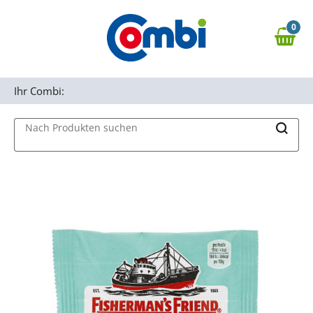
Zum Hauptinhalt springen
0
Zur Navigation springen
0,00 €
MAIN MENU
Zur Suche springen
Ihr Combi:
Nach Produkten suchen