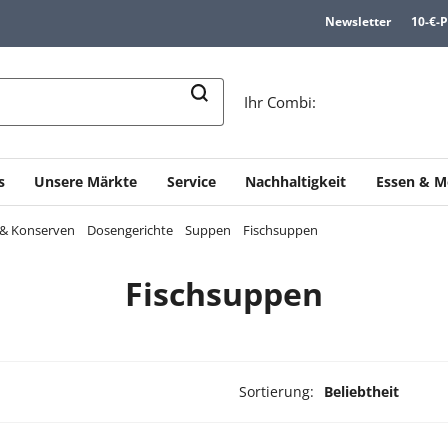
Newsletter
10-€-
n
Ihr Combi:
s
Unsere Märkte
Service
Nachhaltigkeit
Essen & M
e & Konserven
Dosengerichte
Suppen
Fischsuppen
Fischsuppen
Sortierung:
Beliebtheit
ukte ausgewählt