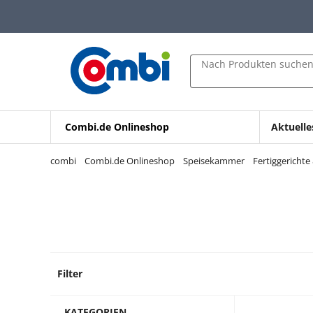
Zum Hauptinhalt springen
Zur Navigation springen
Zur Suche springen
Nach Produkten suche
Combi.de Onlineshop
Aktuelle
combi
Combi.de Onlineshop
Speisekammer
Fertiggericht
Filter
1 Prod
KATEGORIEN