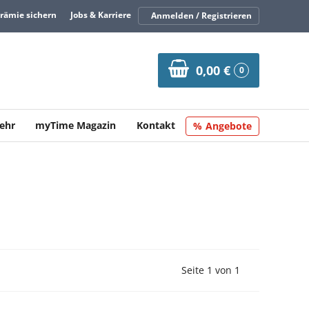
Prämie sichern
Jobs & Karriere
Anmelden / Registrieren
0,00 €
0
ehr
myTime Magazin
Kontakt
Angebote
Vorherige Seite
Nächste Seit
Seite 1 von 1