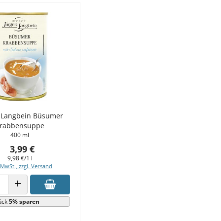
 Langbein Büsumer
rabbensuppe
400 ml
3,99 €
9,98 €/1 l
 MwSt., zzgl. Versand
 VERRINGERN
ANZAHL ERHÖHEN
ück
5% sparen