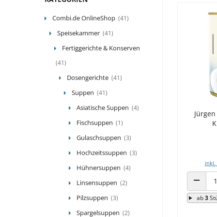
Combi.de OnlineShop
(41)
Speisekammer
(41)
Fertiggerichte & Konserven
(41)
Dosengerichte
(41)
Suppen
(41)
Asiatische Suppen
(4)
Jürgen
Fischsuppen
(1)
K
Gulaschsuppen
(3)
Hochzeitssuppen
(3)
inkl.
Hühnersuppen
(4)
Linsensuppen
(2)
ANZAHL
Pilzsuppen
(3)
ab
3
St
Spargelsuppen
(2)