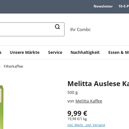
Newsletter
10-€-
n
Ihr Combi:
s
Unsere Märkte
Service
Nachhaltigkeit
Essen & M
e
Filterkaffee
Melitta Auslese K
500 g
von
Melitta Kaffee
9,99 €
19,98 €/1 kg
inkl. MwSt., zzgl. Versand