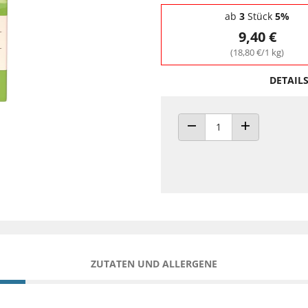
Staffelpreise - Mengenrabatt
ab
3
Stück
5%
9,40 €
(18,80 €/1 kg)
DETAIL
ANZAHL VERRINGERN
ANZAHL ERHÖH
ZUTATEN UND ALLERGENE