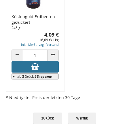
Küstengold Erdbeeren
gezuckert
245 g
4,09 €
16,69 €/1 kg
inkl. MwSt., zzgl. Versand
ANZAHL VERRINGERN
ANZAHL ERHÖHEN
ab
3
Stück
5% sparen
* Niedrigster Preis der letzten 30 Tage
ZURÜCK
WEITER