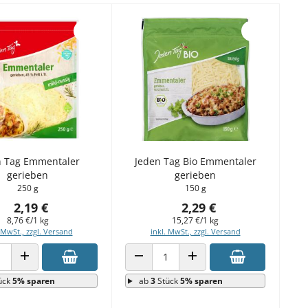
n Tag Emmentaler
Jeden Tag Bio Emmentaler
gerieben
gerieben
250 g
150 g
2,19 €
2,29 €
8,76 €/1 kg
15,27 €/1 kg
 MwSt., zzgl. Versand
inkl. MwSt., zzgl. Versand
 VERRINGERN
ANZAHL ERHÖHEN
ANZAHL VERRINGERN
ANZAHL ERHÖHEN
ück
5% sparen
ab
3
Stück
5% sparen