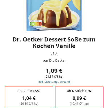
Dr. Oetker Dessert Soße zum
Kochen Vanille
51 g
von
Dr. Oetker
1,09 €
21,37 €/1 kg
inkl. MwSt., zzgl. Versand
Staffelpreise - Mengenrabatt
ab
3
Stück
5%
ab
6
Stück
10%
1,04 €
0,99 €
(20,39 €/1 kg)
(19,41 €/1 kg)