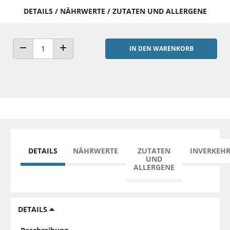
DETAILS / NÄHRWERTE / ZUTATEN UND ALLERGENE
IN DEN WARENKORB
ANZAHL VERRINGERN
ANZAHL ERHÖHEN
DETAILS
NÄHRWERTE
ZUTATEN
INVERKEH
UND
ALLERGENE
DETAILS