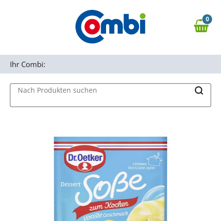
Zum Hauptinhalt springen
0
Zur Navigation springen
0,00 €
MAIN MENU
Zur Suche springen
Ihr Combi:
Nach Produkten suchen