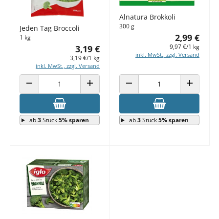
Alnatura Brokkoli
300 g
Jeden Tag Broccoli
2,99 €
1 kg
9,97 €/1 kg
3,19 €
inkl. MwSt., zzgl. Versand
3,19 €/1 kg
inkl. MwSt., zzgl. Versand
ANZAHL VERRINGERN
ANZAHL ERHÖHEN
ANZAHL VERRINGERN
ANZAHL E
ab
3
Stück
5% sparen
ab
3
Stück
5% sparen