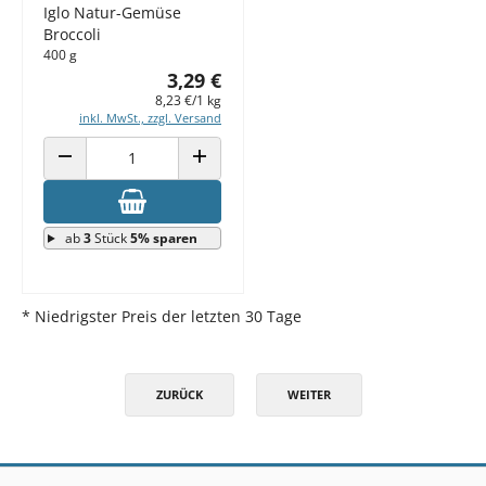
Iglo Natur-Gemüse
Broccoli
400 g
3,29 €
8,23 €/1 kg
inkl. MwSt., zzgl. Versand
ANZAHL VERRINGERN
ANZAHL ERHÖHEN
ab
3
Stück
5% sparen
* Niedrigster Preis der letzten 30 Tage
ZURÜCK
WEITER