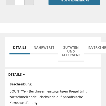
IN DEN WARENKORB
ANZAHL VERRINGERN
ANZAHL ERHÖHEN
DETAILS
NÄHRWERTE
ZUTATEN
INVERKEH
UND
ALLERGENE
DETAILS
Beschreibung
BOUNTY® - Bei diesem einzigartigen Riegel trifft
zartschmelzende Schokolade auf paradisische
Kokosnussfüllung.