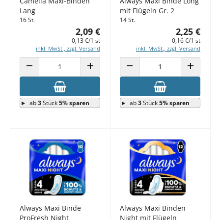
Camelia Maxi-Binden
Always Maxi Binde Long
Lang
mit Flügeln Gr. 2
16 St.
14 St.
2,09 €
2,25 €
0,13 €/1 st
0,16 €/1 st
inkl. MwSt., zzgl. Versand
inkl. MwSt., zzgl. Versand
ANZAHL VERRINGERN
ANZAHL ERHÖHEN
ANZAHL VERRINGERN
ANZAHL E
ab
3
Stück
5% sparen
ab
3
Stück
5% sparen
Always Maxi Binde
Always Maxi Binden
ProFresh Night
Night mit Flügeln