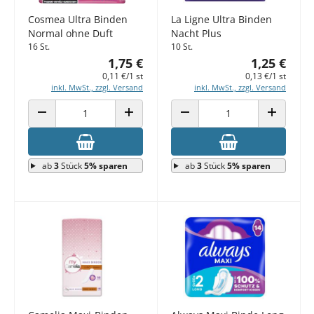
Cosmea Ultra Binden
La Ligne Ultra Binden
Normal ohne Duft
Nacht Plus
16 St.
10 St.
1,75 €
1,25 €
0,11 €/1 st
0,13 €/1 st
inkl. MwSt., zzgl. Versand
inkl. MwSt., zzgl. Versand
ANZAHL VERRINGERN
ANZAHL ERHÖHEN
ANZAHL VERRINGERN
ANZAHL E
ab
3
Stück
5% sparen
ab
3
Stück
5% sparen