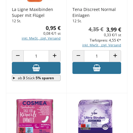
La Ligne Maxibinden
Tena Discreet Normal
Super mit Flügel
Einlagen
12 St.
12 St.
0,95 €
4,35 €
3,99 €
0,08 €/1 st
0,33 €/1 st
inkl. MwSt., zzgl. Versand
Tiefstpreis: 4,55 €*
inkl. MwSt., zzgl. Versand
ANZAHL VERRINGERN
ANZAHL ERHÖHEN
ANZAHL VERRINGERN
ANZAHL E
ab
3
Stück
5% sparen