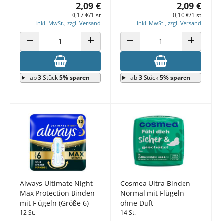
2,09 €
2,09 €
0,17 €/1 st
0,10 €/1 st
inkl. MwSt., zzgl. Versand
inkl. MwSt., zzgl. Versand
ANZAHL VERRINGERN
ANZAHL ERHÖHEN
ANZAHL VERRINGERN
ANZAHL E
ab
3
Stück
5% sparen
ab
3
Stück
5% sparen
Always Ultimate Night
Cosmea Ultra Binden
Max Protection Binden
Normal mit Flügeln
mit Flügeln (Größe 6)
ohne Duft
12 St.
14 St.