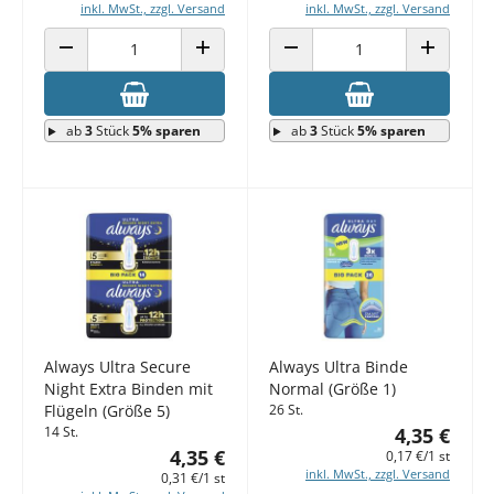
inkl. MwSt., zzgl. Versand
inkl. MwSt., zzgl. Versand
ANZAHL VERRINGERN
ANZAHL ERHÖHEN
ANZAHL VERRINGERN
ANZAHL E
ab
3
Stück
5% sparen
ab
3
Stück
5% sparen
Always Ultra Secure
Always Ultra Binde
Night Extra Binden mit
Normal (Größe 1)
Flügeln (Größe 5)
26 St.
14 St.
4,35 €
4,35 €
0,17 €/1 st
inkl. MwSt., zzgl. Versand
0,31 €/1 st