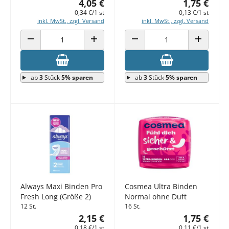
4,05 €
1,75 €
0,34 €/1 st
0,13 €/1 st
inkl. MwSt., zzgl. Versand
inkl. MwSt., zzgl. Versand
ANZAHL VERRINGERN
ANZAHL ERHÖHEN
ANZAHL VERRINGERN
ANZAHL E
ab
3
Stück
5% sparen
ab
3
Stück
5% sparen
Always Maxi Binden Pro
Cosmea Ultra Binden
Fresh Long (Größe 2)
Normal ohne Duft
12 St.
16 St.
2,15 €
1,75 €
0,18 €/1 st
0,11 €/1 st