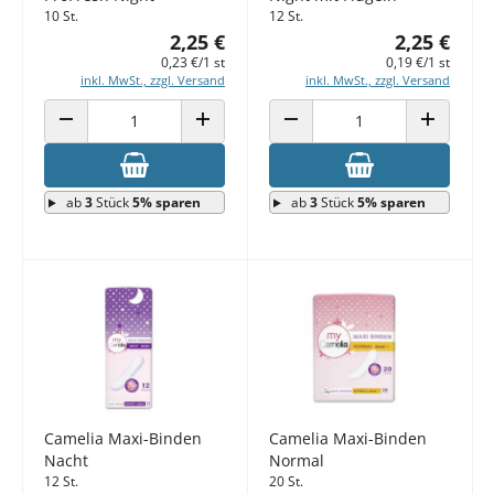
10 St.
12 St.
2,25 €
2,25 €
0,23 €/1 st
0,19 €/1 st
inkl. MwSt., zzgl. Versand
inkl. MwSt., zzgl. Versand
ANZAHL VERRINGERN
ANZAHL ERHÖHEN
ANZAHL VERRINGERN
ANZAHL E
ab
3
Stück
5% sparen
ab
3
Stück
5% sparen
Camelia Maxi-Binden
Camelia Maxi-Binden
Nacht
Normal
12 St.
20 St.