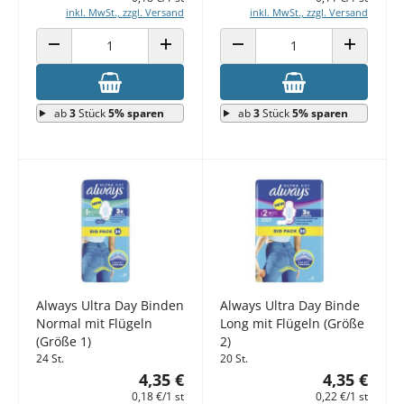
inkl. MwSt., zzgl. Versand
inkl. MwSt., zzgl. Versand
ANZAHL VERRINGERN
ANZAHL ERHÖHEN
ANZAHL VERRINGERN
ANZAHL E
ab
3
Stück
5% sparen
ab
3
Stück
5% sparen
Always Ultra Day Binden
Always Ultra Day Binde
Normal mit Flügeln
Long mit Flügeln (Größe
(Größe 1)
2)
24 St.
20 St.
4,35 €
4,35 €
0,18 €/1 st
0,22 €/1 st