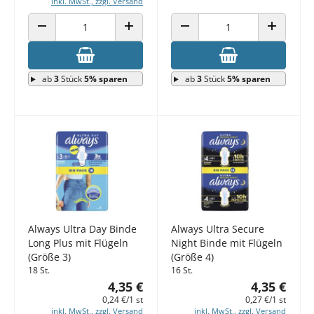
inkl. MwSt., zzgl. Versand
ANZAHL VERRINGERN
ANZAHL ERHÖHEN
ANZAHL VERRINGERN
ANZAHL E
ab
3
Stück
5% sparen
ab
3
Stück
5% sparen
Always Ultra Day Binde
Always Ultra Secure
Long Plus mit Flügeln
Night Binde mit Flügeln
(Größe 3)
(Größe 4)
18 St.
16 St.
4,35 €
4,35 €
0,24 €/1 st
0,27 €/1 st
inkl. MwSt., zzgl. Versand
inkl. MwSt., zzgl. Versand