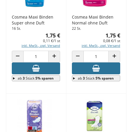
Cosmea Maxi Binden
Cosmea Maxi Binden
Super ohne Duft
Normal ohne Duft
16 St.
22 St.
1,75 €
1,75 €
0,11 €/1 st
0,08 €/1 st
inkl. MwSt., zzgl. Versand
inkl. MwSt., zzgl. Versand
ANZAHL VERRINGERN
ANZAHL ERHÖHEN
ANZAHL VERRINGERN
ANZAHL E
ab
3
Stück
5% sparen
ab
3
Stück
5% sparen