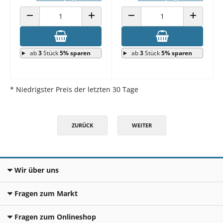
ANZAHL VERRINGERN
ANZAHL ERHÖHEN
ANZAHL VERRINGERN
ANZAHL E
ab
3
Stück
5% sparen
ab
3
Stück
5% sparen
* Niedrigster Preis der letzten 30 Tage
ZURÜCK
WEITER
Wir über uns
Fragen zum Markt
Fragen zum Onlineshop