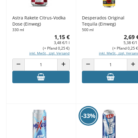
Astra Rakete Citrus-Vodka
Desperados Original
Dose (Einweg)
Tequila (Einweg)
330 ml
500 ml
1,15 €
2,69 
3,48 €/1 l
5,38 €/1 
(+ Pfand 0,25 €)
(+ Pfand 0,25 €
inkl. MwSt., zzgl. Versand
inkl. MwSt., zzgl. Versan
ANZAHL VERRINGERN
ANZAHL ERHÖHEN
ANZAHL VERRINGERN
AN
-33%