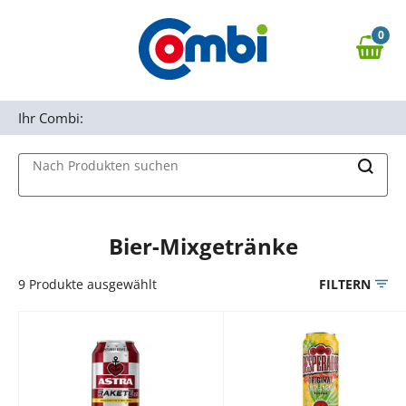
Zum Hauptinhalt springen
0
Zur Navigation springen
0,00 €
MAIN MENU
Zur Suche springen
Ihr Combi:
Nach Produkten suchen
Bier-Mixgetränke
9
Produkte ausgewählt
FILTERN