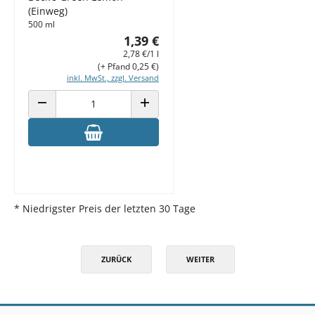
(Einweg)
500 ml
1,39 €
2,78 €/1 l
(+ Pfand 0,25 €)
inkl. MwSt., zzgl. Versand
ANZAHL VERRINGERN
ANZAHL ERHÖHEN
* Niedrigster Preis der letzten 30 Tage
ZURÜCK
WEITER