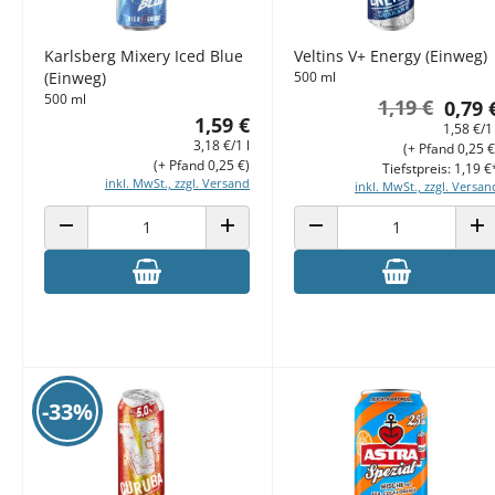
Karlsberg Mixery Iced Blue
Veltins V+ Energy (Einweg)
(Einweg)
500 ml
500 ml
1,19 €
0,79 
1,59 €
1,58 €/1 
3,18 €/1 l
(+ Pfand 0,25 €
(+ Pfand 0,25 €)
Tiefstpreis: 1,19 €
inkl. MwSt., zzgl. Versand
inkl. MwSt., zzgl. Versan
ANZAHL VERRINGERN
ANZAHL ERHÖHEN
ANZAHL VERRINGERN
AN
-33%