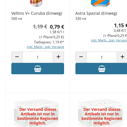
Veltins V+ Curuba (Einweg)
Astra Spezial (Einweg)
500 ml
330 ml
1,15 
1,19 €
0,79 €
3,48 €/1 
1,58 €/1 l
(+ Pfand 0,25 €
(+ Pfand 0,25 €)
inkl. MwSt., zzgl. Versan
Tiefstpreis: 1,19 €*
inkl. MwSt., zzgl. Versand
ANZAHL VERRINGERN
ANZAHL ERHÖHEN
ANZAHL VERRINGERN
AN
Der Versand dieses
Der Versand dieses
Artikels ist nur in
Artikels ist nur in
bestimmte Regionen
bestimmte Regionen
möglich.
möglich.