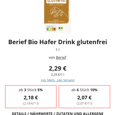
Berief Bio Hafer Drink glutenfrei
1 l
von
Berief
2,29 €
2,29 €/1 l
inkl. MwSt., zzgl. Versand
Staffelpreise - Mengenrabatt
ab
3
Stück
5%
ab
6
Stück
10%
2,18 €
2,07 €
(2,18 €/1 l)
(2,07 €/1 l)
DETAILS / NÄHRWERTE / ZUTATEN UND ALLERGENE