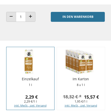
IN DEN WARENKORB
ANZAHL VERRINGERN
ANZAHL ERHÖHEN
Einzelkauf
Im Karton
1 l
8 x 1 l
18,32 € *
2,29 €
15,57 €
2,29 €/1 l
1,95 €/1 l
inkl. MwSt., zzgl. Versand
inkl. MwSt., zzgl. Versand