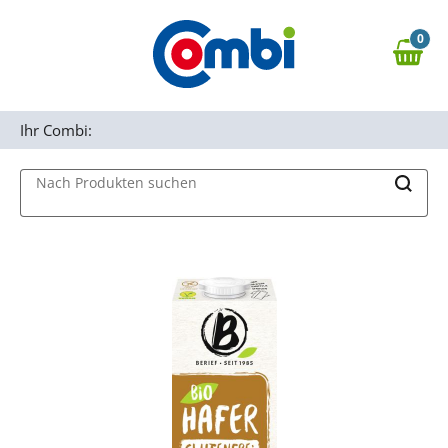
Zum Hauptinhalt springen
0
Zur Navigation springen
0,00 €
MAIN MENU
Zur Suche springen
Ihr Combi:
Nach Produkten suchen