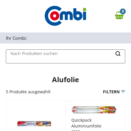
Zum Hauptinhalt springen
0
Zur Navigation springen
0,00 €
MAIN MENU
Zur Suche springen
Ihr Combi:
Nach Produkten suchen
Alufolie
5
Produkte ausgewählt
FILTERN
Quickpack
Aluminiumfolie