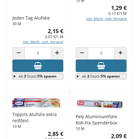
10 M
1,29 €
0,13 €/1 M
Jeden Tag Alufolie
inkl. MwSt., zzgl. Versand
30 M
2,15 €
0,07 €/1 M
inkl. MwSt., zzgl. Versand
ANZAHL VERRINGERN
ANZAHL ERHÖHEN
ANZAHL VERRINGERN
ANZAHL E
ab
3
Stück
5% sparen
ab
3
Stück
5% sparen
Toppits Alufolie extra
Pely Aluminiumfolie
reißfest
Roll-Fix-Spenderbox
10 M
10 M
2,85 €
2,09 €