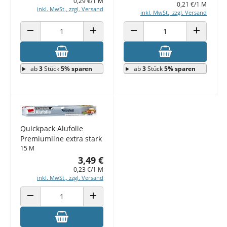
0,29 €/1 M
0,21 €/1 M
inkl. MwSt., zzgl. Versand
inkl. MwSt., zzgl. Versand
ANZAHL VERRINGERN
ANZAHL ERHÖHEN
ANZAHL VERRINGERN
ANZAHL E
ab
3
Stück
5% sparen
ab
3
Stück
5% sparen
Quickpack Alufolie
Premiumline extra stark
15 M
3,49 €
0,23 €/1 M
inkl. MwSt., zzgl. Versand
ANZAHL VERRINGERN
ANZAHL ERHÖHEN