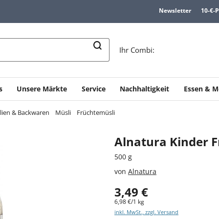
Newsletter
10-€-
n
Ihr Combi:
s
Unsere Märkte
Service
Nachhaltigkeit
Essen & M
alien & Backwaren
Müsli
Früchtemüsli
Alnatura Kinder F
500 g
von
Alnatura
3,49 €
6,98 €/1 kg
inkl. MwSt., zzgl. Versand