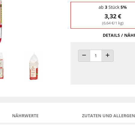
Staffelpreise - Mengenrabatt
ab
3
Stück
5%
3,32 €
(6,64 €/1 kg)
DETAILS / NÄ
ANZAHL VERRINGERN
ANZAHL ERHÖH
NÄHRWERTE
ZUTATEN UND ALLERGEN