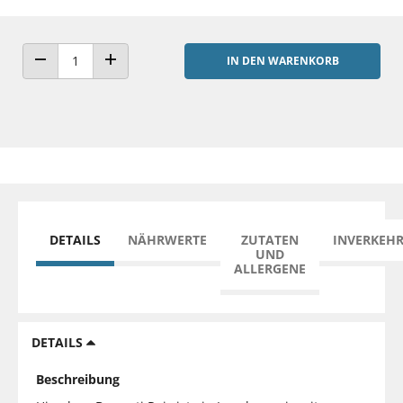
IN DEN WARENKORB
ANZAHL VERRINGERN
ANZAHL ERHÖHEN
DETAILS
NÄHRWERTE
ZUTATEN
INVERKEH
UND
ALLERGENE
DETAILS
Beschreibung