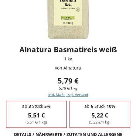
Alnatura Basmatireis weiß
1 kg
von
Alnatura
5,79 €
5,79 €/1 kg
inkl. MwSt., zzgl. Versand
Staffelpreise - Mengenrabatt
ab
3
Stück
5%
ab
6
Stück
10%
5,51 €
5,22 €
(5,51 €/1 kg)
(5,22 €/1 kg)
DETAILS / NÄHRWERTE / ZUTATEN UND ALLERGENE