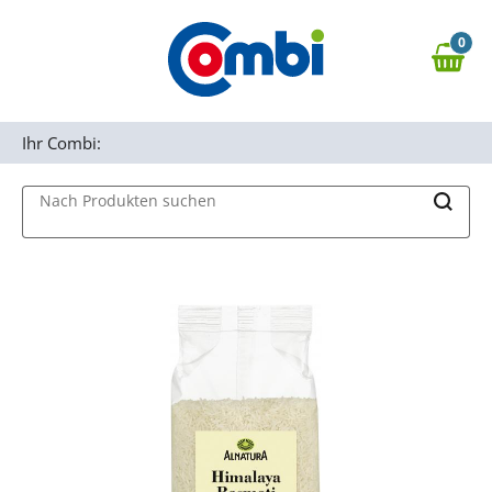
Zum Hauptinhalt springen
0
Zur Navigation springen
0,00 €
MAIN MENU
Zur Suche springen
Ihr Combi:
Nach Produkten suchen