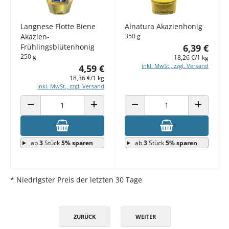
Langnese Flotte Biene
Alnatura Akazienhonig
Akazien-
350 g
Frühlingsblütenhonig
6,39 €
250 g
18,26 €/1 kg
inkl. MwSt., zzgl. Versand
4,59 €
18,36 €/1 kg
inkl. MwSt., zzgl. Versand
ANZAHL VERRINGERN
ANZAHL ERHÖHEN
ANZAHL VERRINGERN
ANZAHL E
ab
3
Stück
5% sparen
ab
3
Stück
5% sparen
* Niedrigster Preis der letzten 30 Tage
ZURÜCK
WEITER