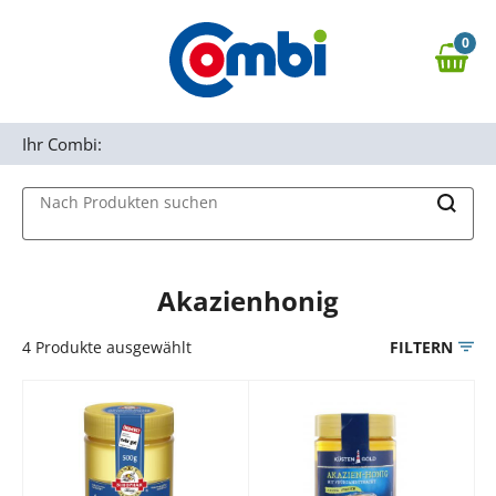
Zum Hauptinhalt springen
0
Zur Navigation springen
0,00 €
MAIN MENU
Zur Suche springen
Ihr Combi:
Nach Produkten suchen
Akazienhonig
4
Produkte ausgewählt
FILTERN