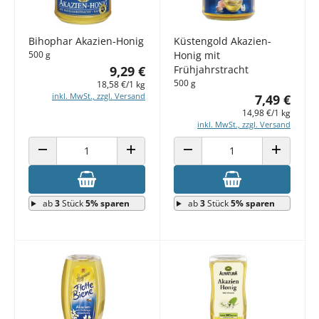
Bihophar Akazien-Honig
Küstengold Akazien-
500 g
Honig mit
9,29 €
Frühjahrstracht
500 g
18,58 €/1 kg
inkl. MwSt., zzgl. Versand
7,49 €
14,98 €/1 kg
inkl. MwSt., zzgl. Versand
ANZAHL VERRINGERN
ANZAHL ERHÖHEN
ANZAHL VERRINGERN
ANZAHL E
ab
3
Stück
5% sparen
ab
3
Stück
5% sparen