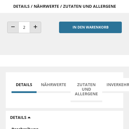
DETAILS / NÄHRWERTE / ZUTATEN UND ALLERGENE
IN DEN WARENKORB
ANZAHL VERRINGERN
ANZAHL ERHÖHEN
DETAILS
NÄHRWERTE
ZUTATEN
INVERKEH
UND
ALLERGENE
DETAILS