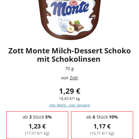
Zott Monte Milch-Dessert Schoko
mit Schokolinsen
70 g
von
Zott
1,29 €
18,43 €/1 kg
inkl. MwSt., zzgl. Versand
Staffelpreise - Mengenrabatt
ab
3
Stück
5%
ab
6
Stück
10%
1,23 €
1,17 €
(17,57 €/1 kg)
(16,71 €/1 kg)