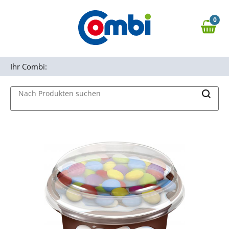
Zum Hauptinhalt springen
0
Zur Navigation springen
0,00 €
MAIN MENU
Zur Suche springen
Ihr Combi:
Nach Produkten suchen