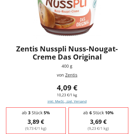
Zentis Nusspli Nuss-Nougat-
Creme Das Original
400 g
von
Zentis
4,09 €
10,23 €/1 kg
inkl. MwSt., zzgl. Versand
Staffelpreise - Mengenrabatt
ab
3
Stück
5%
ab
6
Stück
10%
3,89 €
3,69 €
(9,73 €/1 kg)
(9,23 €/1 kg)