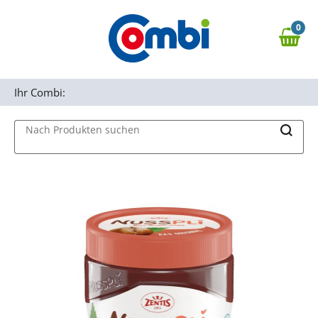
Zum Hauptinhalt springen
0
Zur Navigation springen
0,00 €
MAIN MENU
Zur Suche springen
Ihr Combi:
Nach Produkten suchen