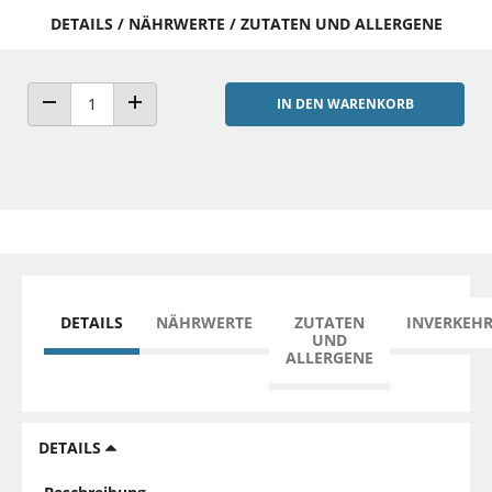
DETAILS / NÄHRWERTE / ZUTATEN UND ALLERGENE
IN DEN WARENKORB
ANZAHL VERRINGERN
ANZAHL ERHÖHEN
DETAILS
NÄHRWERTE
ZUTATEN
INVERKEH
UND
ALLERGENE
DETAILS