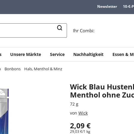
Newsletter
10-€-
n
Ihr Combi:
s
Unsere Märkte
Service
Nachhaltigkeit
Essen & M
n
Bonbons
Hals, Menthol & Minz
Wick Blau Husten
Menthol ohne Zu
72 g
von
Wick
2,09 €
29,03 €/1 kg