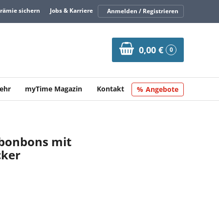
Prämie sichern
Jobs & Karriere
Anmelden / Registrieren
0,00 €
0
ehr
myTime Magazin
Kontakt
Angebote
bonbons mit
cker