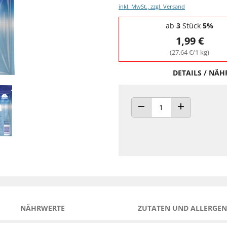
inkl. MwSt., zzgl. Versand
Staffelpreise - Mengenrabatt
ab
3
Stück
5%
1,99 €
(27,64 €/1 kg)
DETAILS / NÄ
ANZAHL VERRINGERN
ANZAHL ERHÖH
NÄHRWERTE
ZUTATEN UND ALLERGEN