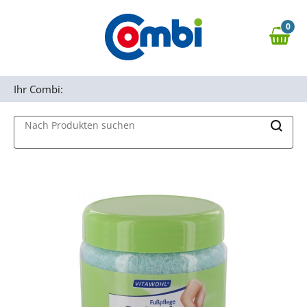
Zum Hauptinhalt springen
0
Zur Navigation springen
0,00 €
MAIN MENU
Zur Suche springen
Ihr Combi:
Nach Produkten suchen