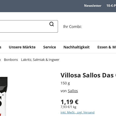
Newsletter
10-€-
n
Ihr Combi:
s
Unsere Märkte
Service
Nachhaltigkeit
Essen & M
n
Bonbons
Lakritz, Salmiak & Ingwer
Villosa Sallos Das
150 g
von
Sallos
1,19 €
7,93 €/1 kg
inkl. MwSt., zzgl. Versand