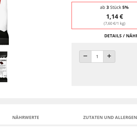
Staffelpreise - Mengenrabatt
ab
3
Stück
5%
1,14 €
(7,60 €/1 kg)
DETAILS / NÄ
ANZAHL VERRINGERN
ANZAHL ERHÖH
NÄHRWERTE
ZUTATEN UND ALLERGEN