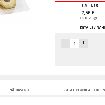
Staffelpreise - Mengenrabatt
ab
3
Stück
5%
2,56 €
(12,80 €/1 kg)
DETAILS / NÄ
ANZAHL VERRINGERN
ANZAHL ERHÖH
NÄHRWERTE
ZUTATEN UND ALLERGEN