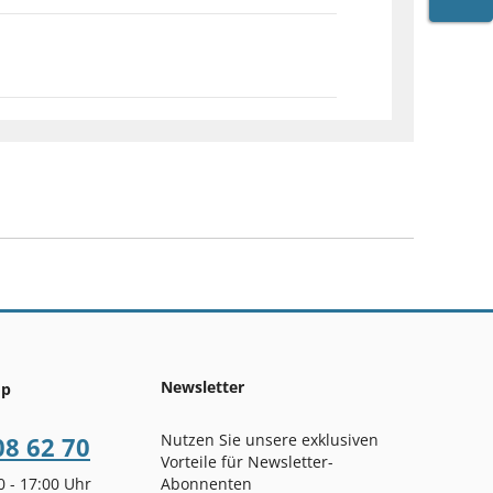
WARE
Newsletter
op
Nutzen Sie unsere exklusiven
08 62 70
Vorteile für Newsletter-
00 - 17:00 Uhr
Abonnenten