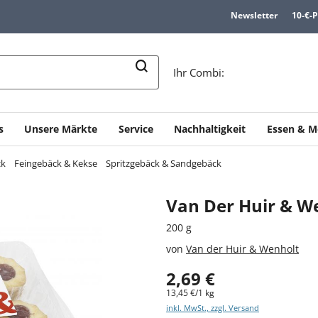
Newsletter
10-€-
n
Ihr Combi:
s
Unsere Märkte
Service
Nachhaltigkeit
Essen & M
ck
Feingebäck & Kekse
Spritzgebäck & Sandgebäck
Van Der Huir & We
200 g
von
Van der Huir & Wenholt
2,69 €
13,45 €/1 kg
inkl. MwSt., zzgl. Versand