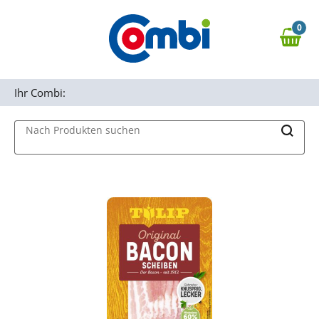
Zum Hauptinhalt springen
0
Zur Navigation springen
0,00 €
MAIN MENU
Zur Suche springen
Ihr Combi:
Nach Produkten suchen