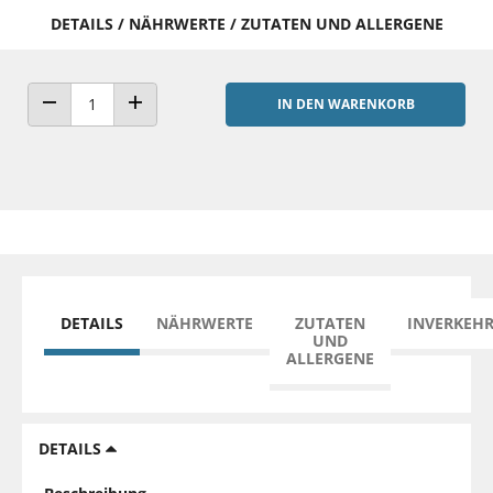
DETAILS / NÄHRWERTE / ZUTATEN UND ALLERGENE
IN DEN WARENKORB
ANZAHL VERRINGERN
ANZAHL ERHÖHEN
DETAILS
NÄHRWERTE
ZUTATEN
INVERKEH
UND
ALLERGENE
DETAILS