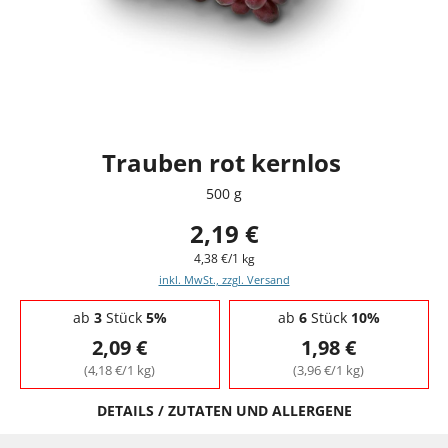
Trauben rot kernlos
500 g
2,19 €
4,38 €/1 kg
inkl. MwSt., zzgl. Versand
Staffelpreise - Mengenrabatt
ab
3
Stück
5%
ab
6
Stück
10%
2,09 €
1,98 €
(4,18 €/1 kg)
(3,96 €/1 kg)
DETAILS / ZUTATEN UND ALLERGENE