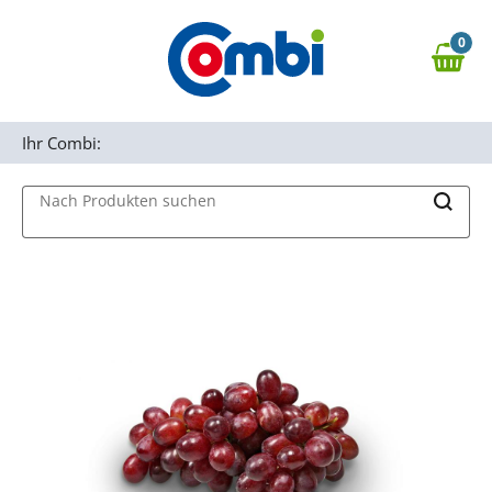
Zum Hauptinhalt springen
0
Zur Navigation springen
0,00 €
MAIN MENU
Zur Suche springen
Ihr Combi:
Nach Produkten suchen