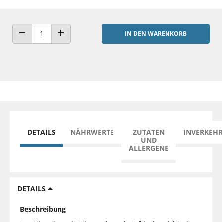
IN DEN WARENKORB
ANZAHL VERRINGERN
ANZAHL ERHÖHEN
DETAILS
NÄHRWERTE
ZUTATEN
INVERKEH
UND
ALLERGENE
DETAILS
Beschreibung