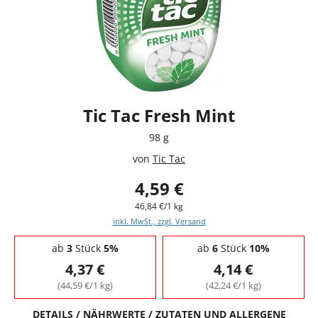
Tic Tac Fresh Mint
98 g
von
Tic Tac
4,59 €
46,84 €/1 kg
inkl. MwSt., zzgl. Versand
Staffelpreise - Mengenrabatt
ab
3
Stück
5%
ab
6
Stück
10%
4,37 €
4,14 €
(44,59 €/1 kg)
(42,24 €/1 kg)
DETAILS / NÄHRWERTE / ZUTATEN UND ALLERGENE