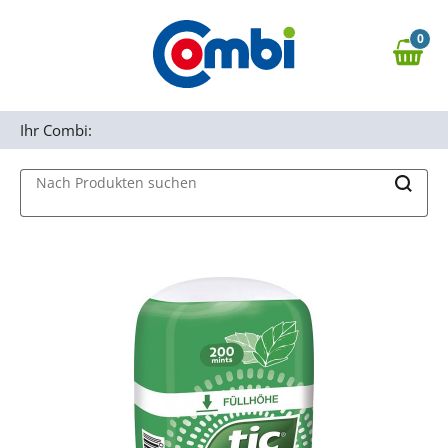
Zum Hauptinhalt springen
0
Zur Navigation springen
0,00 €
MAIN MENU
Zur Suche springen
Ihr Combi:
Nach Produkten suchen