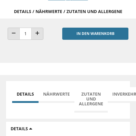
DETAILS / NÄHRWERTE / ZUTATEN UND ALLERGENE
IN DEN WARENKORB
ANZAHL VERRINGERN
ANZAHL ERHÖHEN
DETAILS
NÄHRWERTE
ZUTATEN
INVERKEH
UND
ALLERGENE
DETAILS