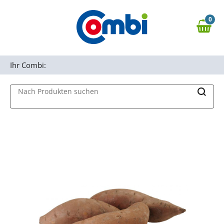
Zum Hauptinhalt springen
0
Zur Navigation springen
0,00 €
MAIN MENU
Zur Suche springen
Ihr Combi:
Nach Produkten suchen