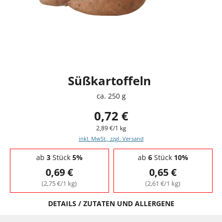
Süßkartoffeln
ca. 250 g
0,72 €
2,89 €/1 kg
inkl. MwSt., zzgl. Versand
Staffelpreise - Mengenrabatt
ab
3
Stück
5%
ab
6
Stück
10%
0,69 €
0,65 €
(2,75 €/1 kg)
(2,61 €/1 kg)
DETAILS / ZUTATEN UND ALLERGENE