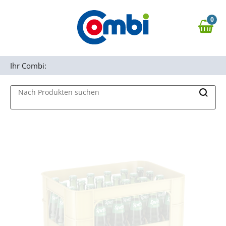
Zum Hauptinhalt springen
0
Zur Navigation springen
0,00 €
MAIN MENU
Zur Suche springen
Ihr Combi:
Nach Produkten suchen