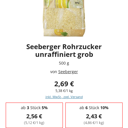
Seeberger Rohrzucker
unraffiniert grob
500 g
von
Seeberger
2,69 €
5,38 €/1 kg
inkl. MwSt., zzgl. Versand
Staffelpreise - Mengenrabatt
ab
3
Stück
5%
ab
6
Stück
10%
2,56 €
2,43 €
(5,12 €/1 kg)
(4,86 €/1 kg)