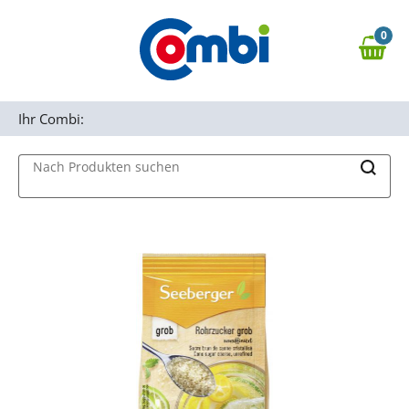
Zum Hauptinhalt springen
0
Zur Navigation springen
0,00 €
MAIN MENU
Zur Suche springen
Ihr Combi:
Nach Produkten suchen