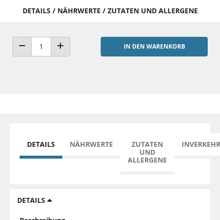
DETAILS / NÄHRWERTE / ZUTATEN UND ALLERGENE
IN DEN WARENKORB
ANZAHL VERRINGERN
ANZAHL ERHÖHEN
DETAILS
NÄHRWERTE
ZUTATEN
INVERKEH
UND
ALLERGENE
DETAILS