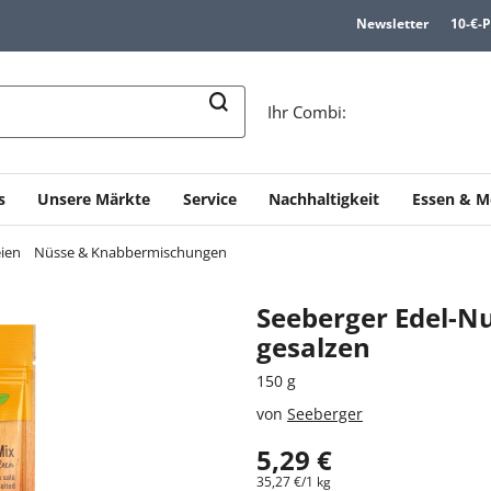
Newsletter
10-€-
n
Ihr Combi:
s
Unsere Märkte
Service
Nachhaltigkeit
Essen & M
ien
Nüsse & Knabbermischungen
Seeberger Edel-Nu
gesalzen
150 g
von
Seeberger
5,29 €
35,27 €/1 kg