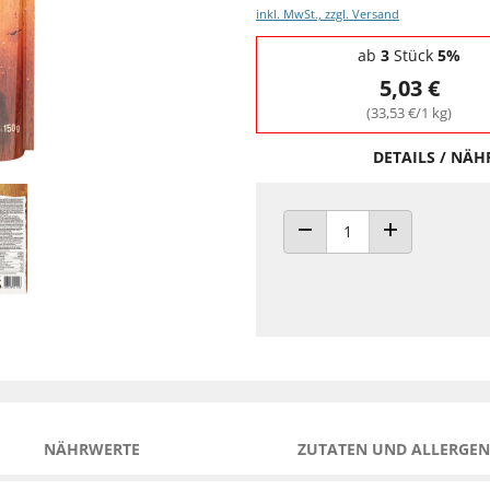
inkl. MwSt., zzgl. Versand
Staffelpreise - Mengenrabatt
ab
3
Stück
5%
5,03 €
(33,53 €/1 kg)
DETAILS / NÄ
ANZAHL VERRINGERN
ANZAHL ERHÖH
NÄHRWERTE
ZUTATEN UND ALLERGEN