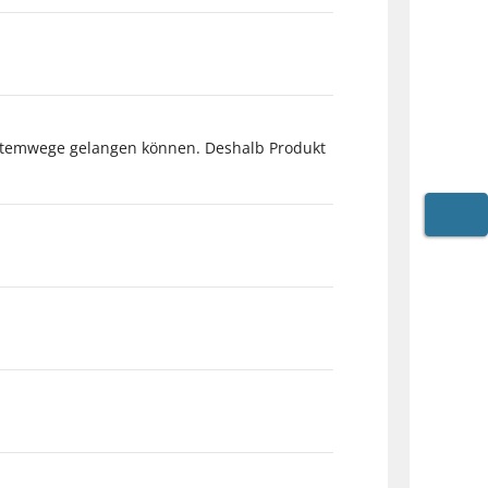
e Atemwege gelangen können. Deshalb Produkt
WARE