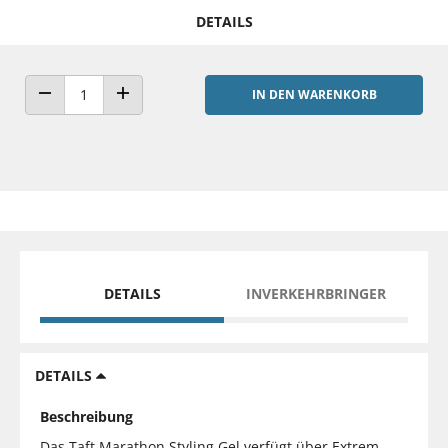
DETAILS
IN DEN WARENKORB
ANZAHL VERRINGERN
ANZAHL ERHÖHEN
DETAILS
INVERKEHRBRINGER
DETAILS
Beschreibung
Das Taft Marathon Styling Gel verfügt über Extrem-