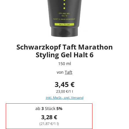
Schwarzkopf Taft Marathon
Styling Gel Halt 6
150 ml
von
Taft
3,45 €
23,00 €/1 l
inkl. MwSt., zzgl. Versand
Staffelpreise - Mengenrabatt
ab
3
Stück
5%
3,28 €
(21,87 €/1 l)