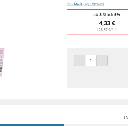
inkl. MwSt., zzgl. Versand
Staffelpreise - Mengenrabatt
ab
3
Stück
5%
4,33 €
(28,87 €/1 l)
ANZAHL VERRINGERN
ANZAHL ERHÖH
I