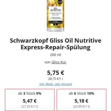
Schwarzkopf Gliss Oil Nutritive
Express-Repair-Spülung
200 ml
von
Gliss Kur
5,75 €
28,75 €/1 l
inkl. MwSt., zzgl. Versand
Staffelpreise - Mengenrabatt
ab
3
Stück
5%
ab
6
Stück
10%
5,47 €
5,18 €
(27,35 €/1 l)
(25,90 €/1 l)