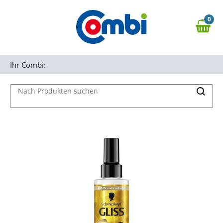
Zum Hauptinhalt springen
0
Zur Navigation springen
0,00 €
MAIN MENU
Zur Suche springen
Ihr Combi:
Nach Produkten suchen