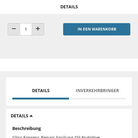
DETAILS
IN DEN WARENKORB
ANZAHL VERRINGERN
ANZAHL ERHÖHEN
DETAILS
INVERKEHRBRINGER
DETAILS
Beschreibung
Gliss Express-Repair-Spülung Oil Nutritive –