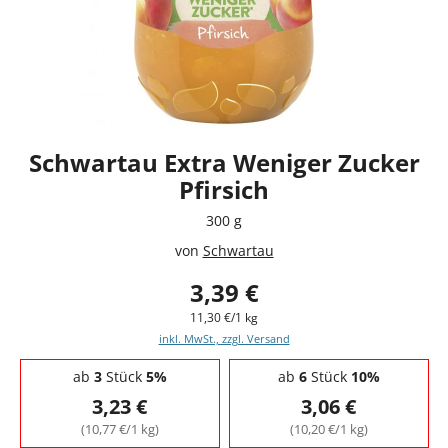
Schwartau Extra Weniger Zucker
Pfirsich
300 g
von
Schwartau
3,39 €
11,30 €/1 kg
inkl. MwSt., zzgl. Versand
Staffelpreise - Mengenrabatt
ab
3
Stück
5%
ab
6
Stück
10%
3,23 €
3,06 €
(10,77 €/1 kg)
(10,20 €/1 kg)