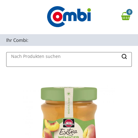
Zum Hauptinhalt springen
0
Zur Navigation springen
0,00 €
MAIN MENU
Zur Suche springen
Ihr Combi:
Nach Produkten suchen