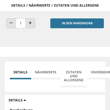
DETAILS / NÄHRWERTE / ZUTATEN UND ALLERGENE
IN DEN WARENKORB
ANZAHL VERRINGERN
ANZAHL ERHÖHEN
DETAILS
NÄHRWERTE
ZUTATEN
INVERKEH
UND
ALLERGENE
DETAILS